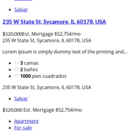
Salvar
235 W State St, Sycamore, IL 60178, USA
Est. Mortgage $52,754/mo
$120,000
235 W State St, Sycamore, IL 60178, USA
Lorem Ipsum is simply dummy text of the printing and...
3
camas
2
baños
1000
pies cuadrados
235 W State St, Sycamore, IL 60178, USA
Salvar
Est. Mortgage $52,754/mo
$120,000
Apartment
For sale