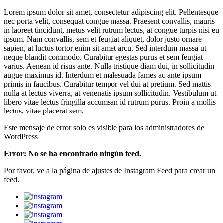
Lorem ipsum dolor sit amet, consectetur adipiscing elit. Pellentesque
nec porta velit, consequat congue massa. Praesent convallis, mauris
in laoreet tincidunt, metus velit rutrum lectus, at congue turpis nisi eu
ipsum. Nam convallis, sem et feugiat aliquet, dolor justo ornare
sapien, at luctus tortor enim sit amet arcu. Sed interdum massa ut
neque blandit commodo. Curabitur egestas purus et sem feugiat
varius. Aenean id risus ante. Nulla tristique diam dui, in sollicitudin
augue maximus id. Interdum et malesuada fames ac ante ipsum
primis in faucibus. Curabitur tempor vel dui at pretium. Sed mattis
nulla at lectus viverra, at venenatis ipsum sollicitudin. Vestibulum ut
libero vitae lectus fringilla accumsan id rutrum purus. Proin a mollis
lectus, vitae placerat sem.
Este mensaje de error solo es visible para los administradores de
WordPress
Error: No se ha encontrado ningún feed.
Por favor, ve a la página de ajustes de Instagram Feed para crear un
feed.