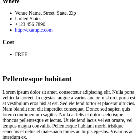
Where
Venue Name, Street, State, Zip
United States
+123 456 7890
http://example.com
Cost
FREE
Pellentesque habitant
Lorem ipsum dolor sit amet, consectetur adipiscing elit. Nulla porta
vehicula laoreet. In egestas, augue a varius auctor, nisl orci porta est,
at vestibulum eros nisl at est. Sed eleifend tortor et placerat ultricies.
Nam blandit non elit imperdiet consequat. Donec sed sapien quis
lorem condimentum sagittis. Nulla at felis et dolor scelerisque
rhoncus pellentesque et lectus. Ut eleifend lacus vel est ornare, vel
tempus magna convallis. Pellentesque habitant morbi tristique
senectus et netus et malesuada fames ac turpis egestas. Vivamus ac
interdum ex.